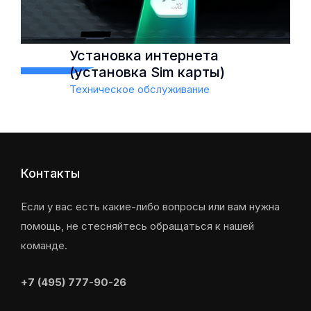
спектру приложений
Установка интернета
(установка Sim карты)
Техническое обслуживание
Установка интернета
Контакты
(установка Sim карты)
Техническое обслуживание
Если у вас есть какие-либо вопросы или вам нужна
помощь, не стесняйтесь обращаться к нашей
Оставайтесь на связи
команде.
Потоковое воспроизведение
музыки и видео
+7 (495) 777-90-26